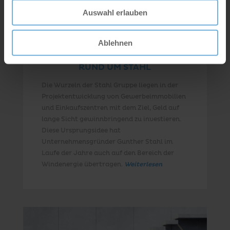
Auswahl erlauben
Ablehnen
RUND UM STAHL
Die Wurzeln der Stahl Gruppe liegen in der
Projektentwicklung von Gewerbeimmobilien
und Einkaufszentren mit dem Ziel, Geld auf
lange Sicht gewinnbringend zu investieren.
Diese Ursprungsidee hat
Unternehmensgründer Gunther Stahl im
Laufe der Jahre auch auf den Bereich der
Windenergie übertragen.
Weiterlesen