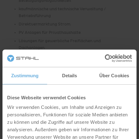
Beteiligungsmöglichkeiten
kaufmännische und technische Verwaltung /
Betriebsführung
Direktvermarktung Strom
PV Anlagen für Privathaushalte
Lösungen für gewerbliche Freiflächen und
Dachanlagen
DER BEREICH IMMOBILIEN UMFASST
Zustimmung
Details
Über Cookies
Projektentwicklung und Realisierung von Neubauten
Revitalisierung und Neukonzeption von Altimmobilien
Verkauf / Beteiligungsmöglichkeiten im Bereich von
Diese Webseite verwendet Cookies
gewerblichen Immobilien
Wir verwenden Cookies, um Inhalte und Anzeigen zu
Maßgeschneiderte Verwaltung, Bewirtschaftung und
personalisieren, Funktionen für soziale Medien anbieten
Beratung
zu können und die Zugriffe auf unsere Website zu
analysieren. Außerdem geben wir Informationen zu Ihrer
Verwendung unserer Website an unsere Partner für