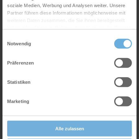
soziale Medien, Werbung und Analysen weiter. Unsere
Seit über 20 Jahren genießt Gunther
Partner führen diese Informationen möglicherweise mit
Stahl mein Vertrauen und das
weiteren Daten zusammen, die Sie ihnen bereitgestellt
meiner Kunden.
haben oder die sie im Rahmen Ihrer Nutzung der Dienste
Manfred Lutz, Investor und langjähriger
gesammelt haben.
Einwilligungsauswahl
Kunde
Notwendig
e,
fs
n)
Präferenzen
Statistiken
Marketing
Alle zulassen