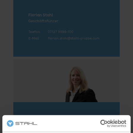
Florian Stahl
Geschäftsführer
Telefon
07127 9999-100
E-Mail
florian.stahl@stahl-gruppe.com
Diana Deh
Geschäftsführerin / Verkauf