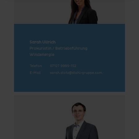
Sarah Ullrich
Prokuristin / Betriebsführung
Windenergie
Telefon
07127 9999-152
E-Mail
sarah.stotz@stahl-gruppe.com