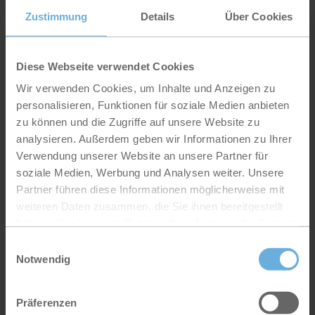
Telefon
07127 9999-123
Zustimmung
Details
Über Cookies
E-Mail
diana.deh@stahl-gruppe.com
Diese Webseite verwendet Cookies
Wir verwenden Cookies, um Inhalte und Anzeigen zu
personalisieren, Funktionen für soziale Medien anbieten
zu können und die Zugriffe auf unsere Website zu
analysieren. Außerdem geben wir Informationen zu Ihrer
Verwendung unserer Website an unsere Partner für
soziale Medien, Werbung und Analysen weiter. Unsere
Partner führen diese Informationen möglicherweise mit
weiteren Daten zusammen, die Sie ihnen bereitgestellt
Markus Hager
haben oder die sie im Rahmen Ihrer Nutzung der Dienste
Geschäftsführer /
gesammelt haben.
Einwilligungsauswahl
Betriebsführung Windenergie
Notwendig
Telefon
07127 9999-151
E-Mail
markus.hager@stahl-gruppe.com
Präferenzen