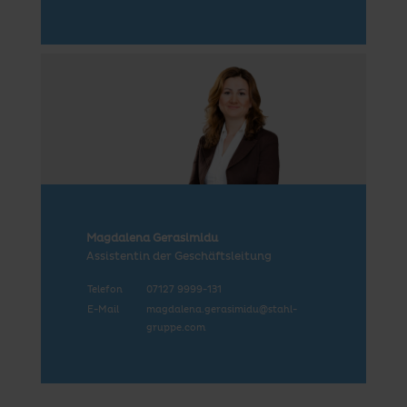
Magdalena Gerasimidu
Assistentin der Geschäftsleitung
Telefon
07127 9999-131
E-Mail
magdalena.gerasimidu@stahl-
gruppe.com