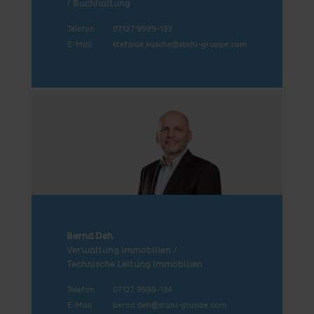
/ Buchhaltung
Telefon
07127 9999-133
E-Mail
stefanie.kusche@stahl-gruppe.com
Bernd Deh
Verwaltung Immobilien /
Technische Leitung Immobilien
Telefon
07127 9999-134
E-Mail
bernd.deh@stahl-gruppe.com