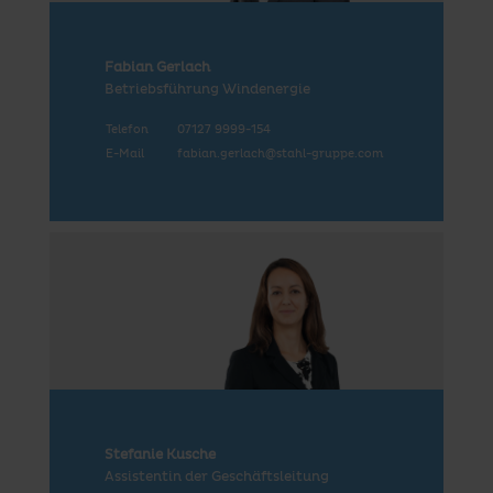
Fabian Gerlach
Betriebsführung Windenergie
Telefon
07127 9999-154
E-Mail
fabian.gerlach@stahl-gruppe.com
Stefanie Kusche
Assistentin der Geschäftsleitung