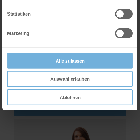
Statistiken
Marketing
Alle zulassen
Irmgard Stahl
Auswahl erlauben
Buchhaltung / Backoffice
Telefon
07127 9999-132
Ablehnen
E-Mail
irmgard.stahl@stahl-gruppe.com