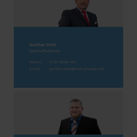
Gunther Stahl
Geschäftsführer
Telefon
07127 9999-100
E-Mail
gunther.stahl@stahl-gruppe.com